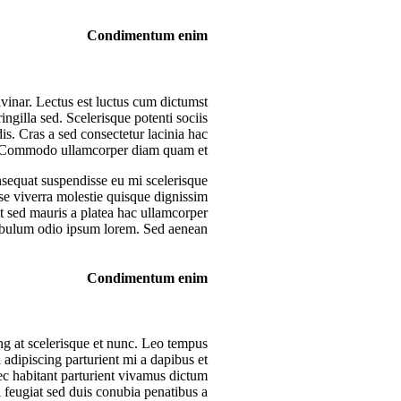
Condimentum enim
vinar. Lectus est luctus cum dictumst
ngilla sed. Scelerisque potenti sociis
is. Cras a sed consectetur lacinia hac
s. Commodo ullamcorper diam quam et.
onsequat suspendisse eu mi scelerisque
sse viverra molestie quisque dignissim
it sed mauris a platea hac ullamcorper
tibulum odio ipsum lorem. Sed aenean.
Condimentum enim
g at scelerisque et nunc. Leo tempus
i adipiscing parturient mi a dapibus et
ec habitant parturient vivamus dictum
a feugiat sed duis conubia penatibus a.