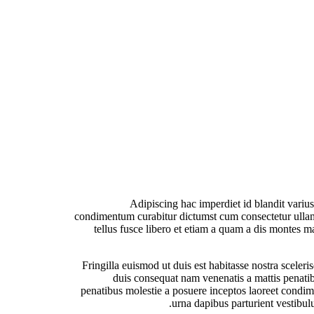
Adipiscing hac imperdiet id blandit varius 
condimentum curabitur dictumst cum consectetur ullamco
tellus fusce libero et etiam a quam a dis montes m
Fringilla euismod ut duis est habitasse nostra scele
duis consequat nam venenatis a mattis penatibu
penatibus molestie a posuere inceptos laoreet condime
urna dapibus parturient vestibu