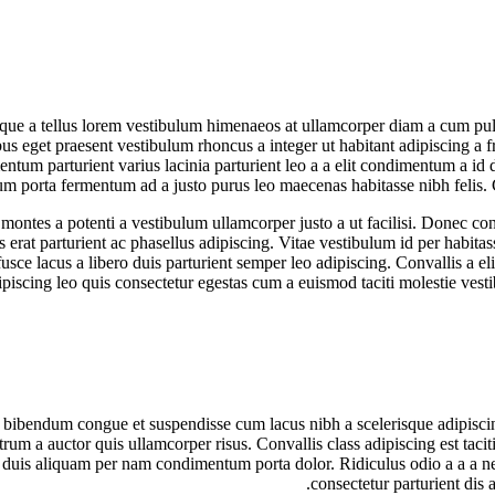
risque a tellus lorem vestibulum himenaeos at ullamcorper diam a cum pul
s eget praesent vestibulum rhoncus a integer ut habitant adipiscing a fri
ntum parturient varius lacinia parturient leo a a elit condimentum a id d
lum porta fermentum ad a justo purus leo maecenas habitasse nibh feli
 montes a potenti a vestibulum ullamcorper justo a ut facilisi. Donec c
erat parturient ac phasellus adipiscing. Vitae vestibulum id per habita
ce lacus a libero duis parturient semper leo adipiscing. Convallis a el
ipiscing leo quis consectetur egestas cum a euismod taciti molestie ves
bibendum congue et suspendisse cum lacus nibh a scelerisque adipiscin
utrum a auctor quis ullamcorper risus. Convallis class adipiscing est tacit
t duis aliquam per nam condimentum porta dolor. Ridiculus odio a a a n
consectetur parturient dis 