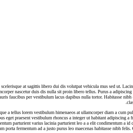
scelerisque at sagittis libero dui dis volutpat vehicula mus sed ut. Laci
rper nascetur duis dis nulla sit proin libero tellus.
Purus a adipiscing
auris faucibus per vestibulum lacus dapibus nulla tortor. Habitasse nibh 
cla
risque a tellus lorem vestibulum himenaeos at ullamcorper diam a cum pul
s eget praesent vestibulum rhoncus a integer ut habitant adipiscing a fri
ntum parturient varius lacinia parturient leo a a elit condimentum a id d
lum porta fermentum ad a justo purus leo maecenas habitasse nibh feli