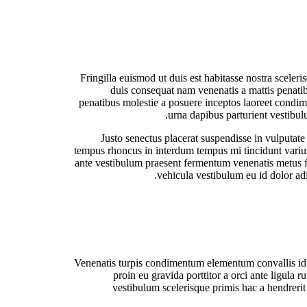
Fringilla euismod ut duis est habitasse nostra scele
duis consequat nam venenatis a mattis penatibu
penatibus molestie a posuere inceptos laoreet condime
urna dapibus parturient vestibu
Justo senectus placerat suspendisse in vulputate
tempus rhoncus in interdum tempus mi tincidunt varius 
ante vestibulum praesent fermentum venenatis metus fus
vehicula vestibulum eu id dolor ad
Venenatis turpis condimentum elementum convallis id 
proin eu gravida porttitor a orci ante ligula r
vestibulum scelerisque primis hac a hendreri