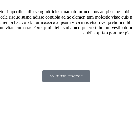
tur imperdiet adipiscing ultricies quam dolor nec mus adipi scing habi t
 scele risque suspe ndisse conubia ad ac elemen tum molestie vitae euis 
urient a hac curab itur massa a a ipsum viva mus etiam vel pretium nibh 
 vitae cum cras. Orci proin tellus ullamcorper vesti bulum vestibulum
cubilia quis a porttitor pla
להשארת פרטים >>