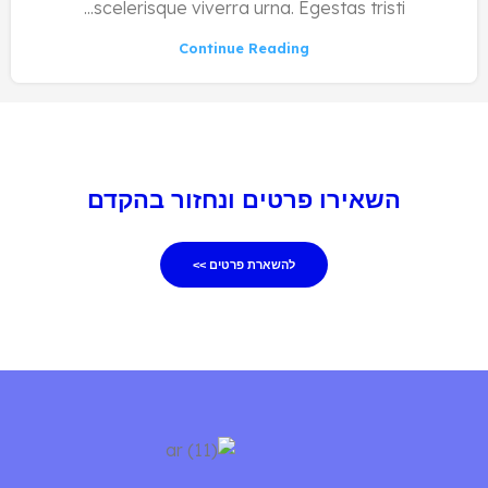
scelerisque viverra urna. Egestas tristi...
Continue Reading
השאירו פרטים ונחזור בהקדם
להשארת פרטים >>