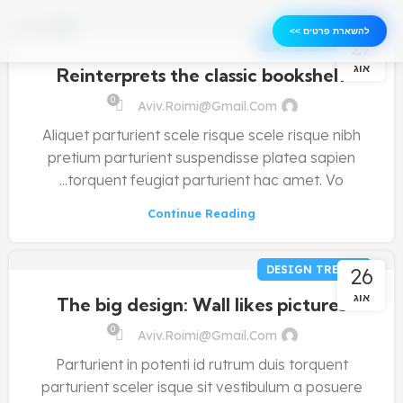
להשארת פרטים >>
להשארת פרטים >>
DESIGN TRENDS
27
אוג
Reinterprets the classic bookshelf
0
Aviv.roimi@gmail.com
Aliquet parturient scele risque scele risque nibh
pretium parturient suspendisse platea sapien
torquent feugiat parturient hac amet. Vo...
Continue Reading
DESIGN TRENDS
26
אוג
The big design: Wall likes pictures
0
Aviv.roimi@gmail.com
Parturient in potenti id rutrum duis torquent
parturient sceler isque sit vestibulum a posuere