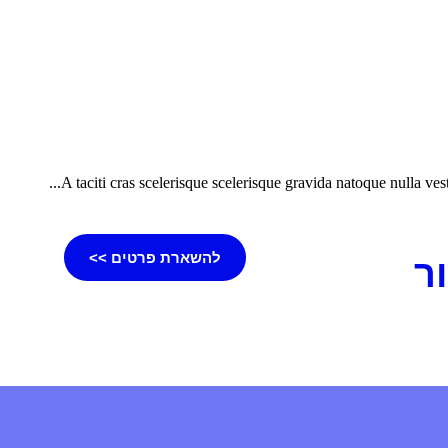
A taciti cras scelerisque scelerisque gravida natoque nulla vest
להשארת פרטים >>
ר